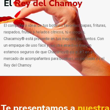
El
Rey del Chamoy
El compañero ideal de tus botanas favoritas: papas, frituras,
raspados, frutas o helados cítricos, tú escoges,
Chacamoy® está presente en tus mejores momentos. Con
un empaque de uso fácil y nuestra atractiva imagen
estamos seguros de que Chacamoy® es el #1 en el
mercado de acompañantes para botanas, no por nada es el
Rey del Chamoy.
Te presentamos a
nuestra