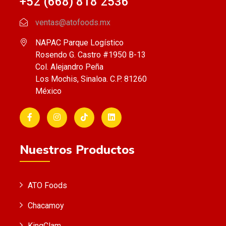
+52 (668) 818 2536
ventas@atofoods.mx
NAPAC Parque Logístico
Rosendo G. Castro #1950 B-13
Col. Alejandro Peña
Los Mochis, Sinaloa. C.P. 81260
México
Nuestros Productos
ATO Foods
Chacamoy
KingClam