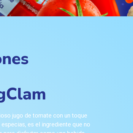
ones
gClam
cioso jugo de tomate con un toque
 especias, es el ingrediente que no