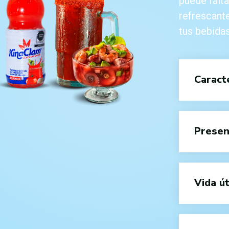
puede falt
refrescante
tus bebidas
Caracte
Presen
Vida út