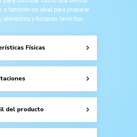
ar para disfrutar como una bebida
, y también es ideal para preparar
, alimentos y botanas favoritas.
rísticas Físicas
taciones
il del producto