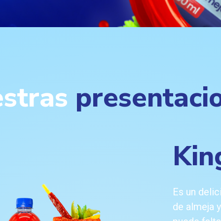
stras
presentaci
Kin
Es un deli
de almeja y